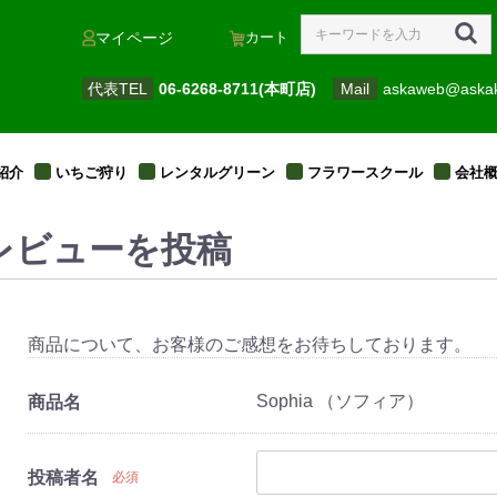
カート
マイページ
代表TEL
06-6268-8711(本町店)
Mail
askaweb@aska
紹介
いちご狩り
レンタルグリーン
フラワースクール
会社
レビューを投稿
商品について、お客様のご感想をお待ちしております。
Sophia （ソフィア）
商品名
投稿者名
必須