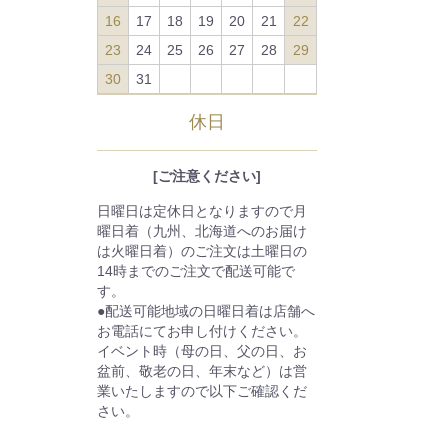
16
17
18
19
20
21
22
23
24
25
26
27
28
29
30
31
休日
[ご注意ください]
日曜日は定休日となりますので月
曜日着（九州、北海道へのお届け
は火曜日着）のご注文は土曜日の
14時までのご注文で配送可能で
す。
●配送可能地域の日曜日着は店舗へ
お電話にてお申し付けください。
イベント時（母の日、父の日、お
盆前、敬老の日、年末など）は営
業いたしますので以下ご確認くだ
さい。